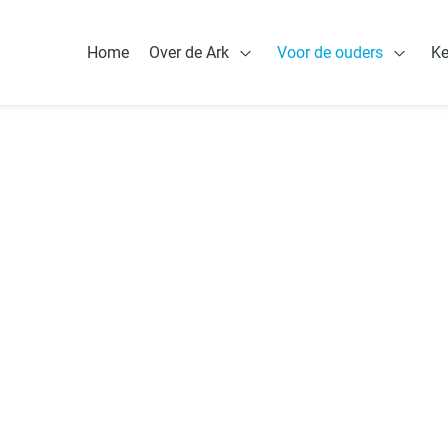
Home
Over de Ark
Voor de ouders
K
Open Over de Ark
Open V