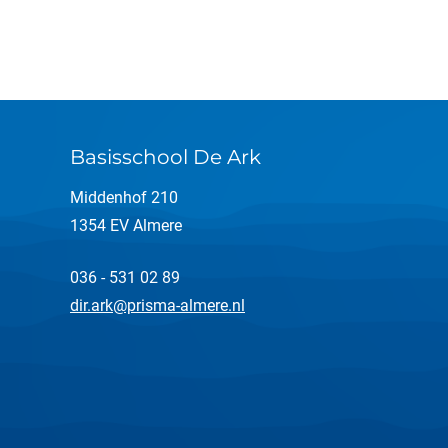
Basisschool De Ark
Middenhof 210
1354 EV Almere
036 - 531 02 89
dir.ark@prisma-almere.nl