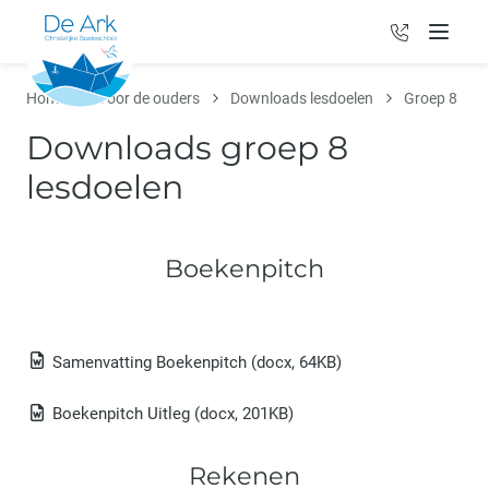
036 - 531 0
Menu
Home
Voor de ouders
Downloads lesdoelen
Groep 8
Downloads groep 8
lesdoelen
Boekenpitch
Samenvatting Boekenpitch
(docx, 64KB)
Boekenpitch Uitleg
(docx, 201KB)
Rekenen